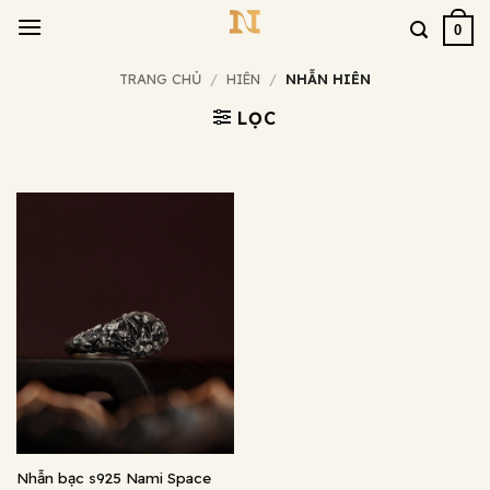
Bỏ
0
qua
nội
TRANG CHỦ
/
HIÊN
/
NHẪN HIÊN
dung
LỌC
Nhẫn bạc s925 Nami Space