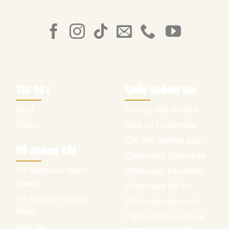
Tin tức
Quầy thông tin
Blog
Hướng dẫn đo size
Video
Dịch vụ Customize
Câu hỏi thường gặp
Về chúng tôi
Chính sách giao nhận
Về trang sức Nami
Chính sách bảo hành
Space
Chính sách đổi trả
Về nguyên liệu bạc
Chính sách bảo mật
Nami
Trách nhiệm các bên
Hợp tác