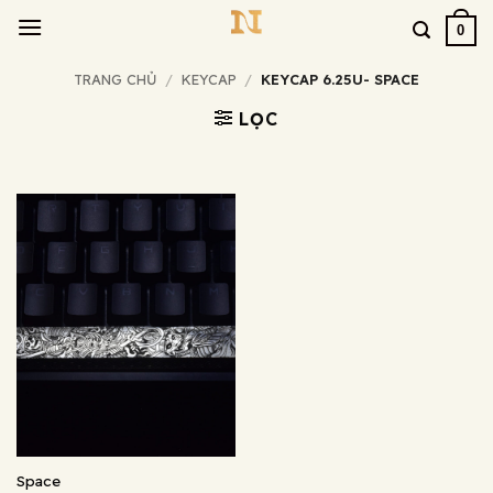
Bỏ
0
qua
nội
TRANG CHỦ
/
KEYCAP
/
KEYCAP 6.25U- SPACE
dung
LỌC
Space