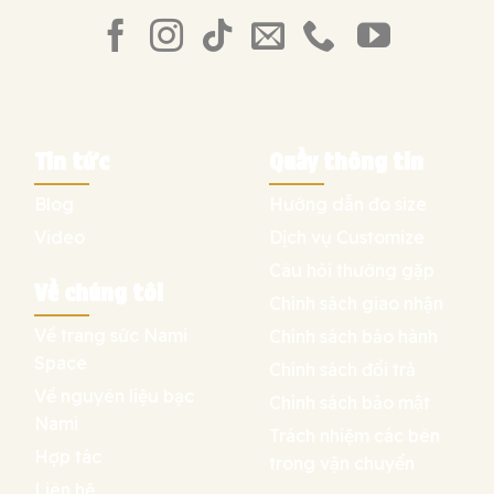
Tin tức
Quầy thông tin
Blog
Hướng dẫn đo size
Video
Dịch vụ Customize
Câu hỏi thường gặp
Về chúng tôi
Chính sách giao nhận
Về trang sức Nami
Chính sách bảo hành
Space
Chính sách đổi trả
Về nguyên liệu bạc
Chính sách bảo mật
Nami
Trách nhiệm các bên
Hợp tác
trong vận chuyển
Liên hệ