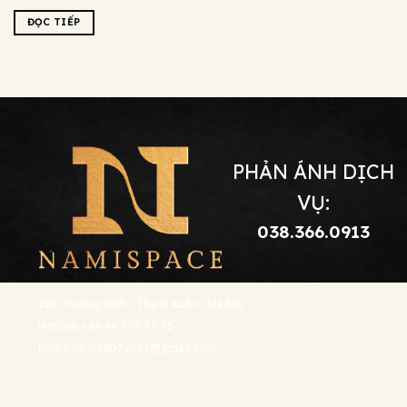
ĐỌC TIẾP
PHẢN ÁNH DỊCH
VỤ:
038.366.0913
150 Thượng Đình - Thanh Xuân - Hà Nội
Hotline: +84 94 799 97 95
Email: nami28072022@gmail.com