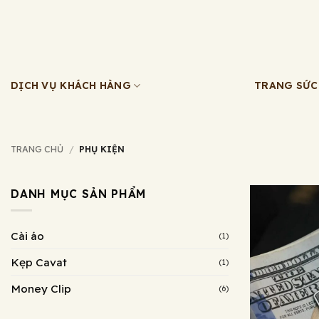
Bỏ
qua
nội
dung
DỊCH VỤ KHÁCH HÀNG
TRANG SỨC
TRANG CHỦ
/
PHỤ KIỆN
DANH MỤC SẢN PHẨM
Cài áo
(1)
Kẹp Cavat
(1)
Money Clip
(6)