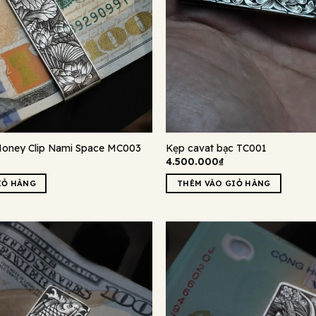
Money Clip Nami Space MC003
Kẹp cavat bạc TC001
4.500.000
₫
IỎ HÀNG
THÊM VÀO GIỎ HÀNG