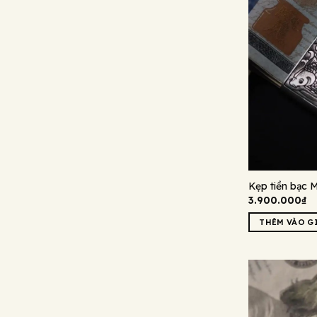
Kẹp tiền bạc 
3.900.000
₫
THÊM VÀO G