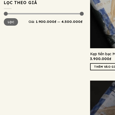
LỌC THEO GIÁ
Giá
Giá
Giá:
1.900.000₫
—
4.500.000₫
LỌC
tối
tối
thiểu
đa
Kẹp tiền bạc 
3.900.000
₫
THÊM VÀO G