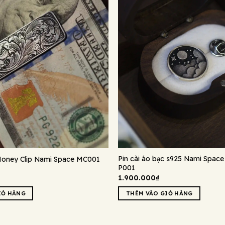
Pin cài áo bạc s925 Nami Spac
Money Clip Nami Space MC001
P001
1.900.000
₫
IỎ HÀNG
THÊM VÀO GIỎ HÀNG