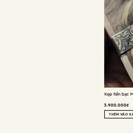
Kẹp tiền bạc 
3.900.000
₫
THÊM VÀO G