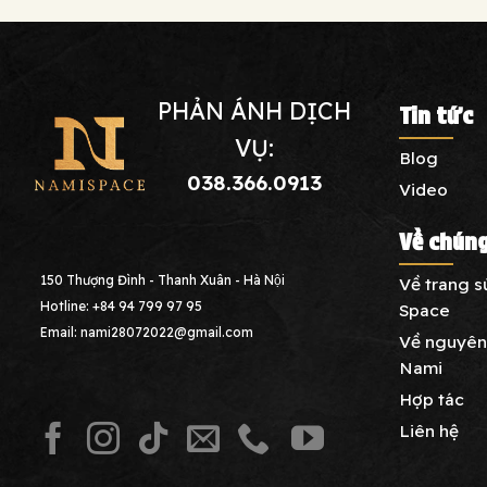
PHẢN ÁNH DỊCH
Tin tức
VỤ:
Blog
038.366.0913
Video
Về chúng
150 Thượng Đình - Thanh Xuân - Hà Nội
Về trang 
Hotline: +84 94 799 97 95
Space
Email: nami28072022@gmail.com
Về nguyên 
Nami
Hợp tác
Liên hệ