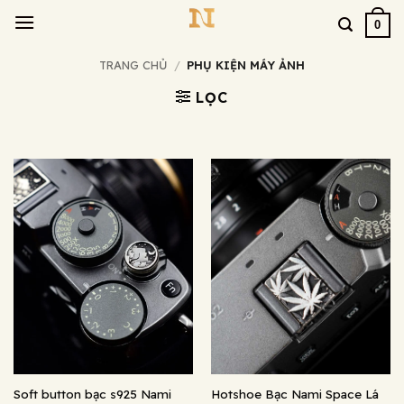
Bỏ
0
qua
nội
TRANG CHỦ
/
PHỤ KIỆN MÁY ẢNH
dung
LỌC
Soft button bạc s925 Nami
Hotshoe Bạc Nami Space Lá