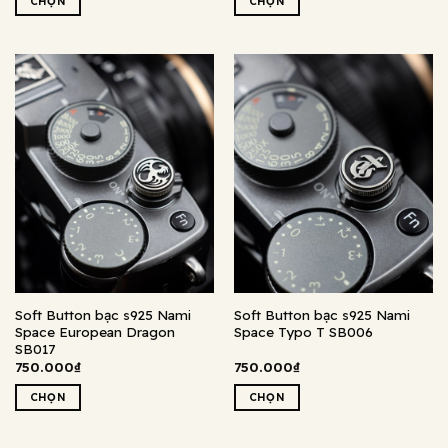
CHỌN
CHỌN
Sản
Sản
phẩm
phẩm
này
này
có
có
nhiều
nhiều
biến
biến
thể.
thể.
Các
Các
tùy
tùy
chọn
chọn
có
có
thể
thể
được
được
chọn
chọn
Soft Button bạc s925 Nami
Soft Button bạc s925 Nami
trên
trên
Space European Dragon
Space Typo T SB006
trang
trang
SB017
sản
sản
750.000
₫
750.000
₫
phẩm
phẩm
CHỌN
CHỌN
Sản
Sản
phẩm
phẩm