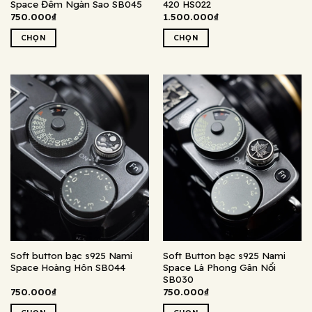
Space Đêm Ngàn Sao SB045
420 HS022
750.000
₫
1.500.000
₫
CHỌN
CHỌN
Sản
Sản
phẩm
phẩm
này
này
có
có
nhiều
nhiều
biến
biến
thể.
thể.
Các
Các
tùy
tùy
chọn
chọn
có
có
thể
thể
được
được
chọn
chọn
Soft button bạc s925 Nami
Soft Button bạc s925 Nami
trên
trên
Space Hoàng Hôn SB044
Space Lá Phong Gân Nổi
trang
trang
SB030
sản
sản
750.000
₫
750.000
₫
phẩm
phẩm