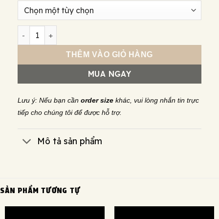
Khuyên tai bạc s925 Nami Space Ethnic Classic ER0065 s
THÊM VÀO GIỎ HÀNG
MUA NGAY
Lưu ý: Nếu bạn cần
order size
khác, vui lòng nhắn tin trực
tiếp cho chúng tôi để được hỗ trợ.
Mô tả sản phẩm
SẢN PHẨM TƯƠNG TỰ