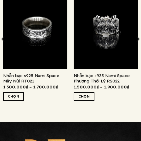
Nhẫn bạc s925 Nami Space
Nhẫn bạc s925 Nami Space
Mây Núi RT021
Phượng Thời Lý RS022
Khoảng
Khoả
1.300.000
₫
–
1.700.000
₫
1.500.000
₫
–
1.900.000
₫
giá:
giá:
từ
từ
CHỌN
CHỌN
1.300.000₫
1.500
đến
đến
Sản
Sản
1.700.000₫
1.900
phẩm
phẩm
này
này
có
có
nhiều
nhiều
biến
biến