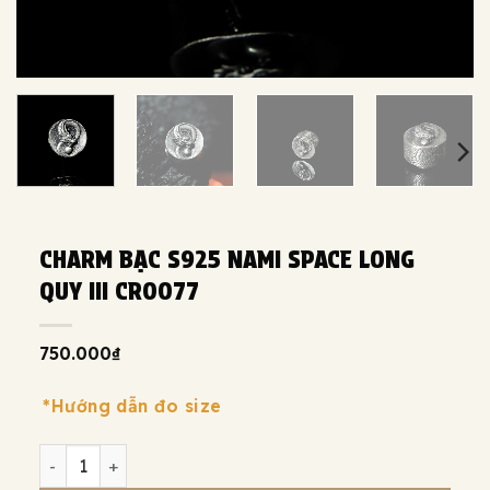
CHARM BẠC S925 NAMI SPACE LONG
QUY III CR0077
750.000
₫
*Hướng dẫn đo size
Charm bạc s925 Nami Space Long Quy III CR0077 số lư