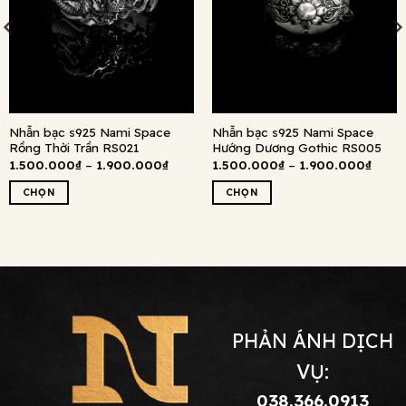
Nhẫn bạc s925 Nami Space
Nhẫn bạc s925 Nami Space
Rồng Thời Trần RS021
Hướng Dương Gothic RS005
Khoảng
Khoả
1.500.000
₫
–
1.900.000
₫
1.500.000
₫
–
1.900.000
₫
giá:
giá:
từ
từ
CHỌN
CHỌN
1.500.000₫
1.500
đến
đến
Sản
Sản
1.900.000₫
1.900
phẩm
phẩm
này
này
có
có
nhiều
nhiều
biến
biến
thể.
thể.
PHẢN ÁNH DỊCH
Các
Các
tùy
tùy
VỤ:
chọn
chọn
038.366.0913
có
có