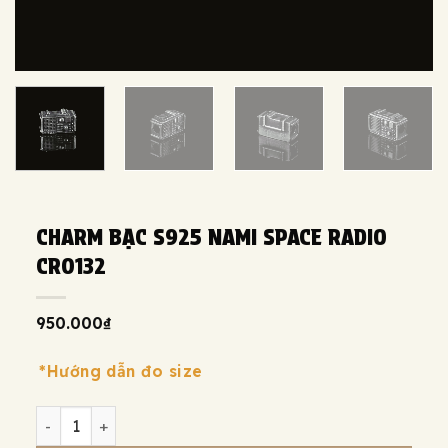
CHARM BẠC S925 NAMI SPACE RADIO
CR0132
950.000
₫
*Hướng dẫn đo size
Charm bạc s925 Nami Space Radio CR0132 số lượng