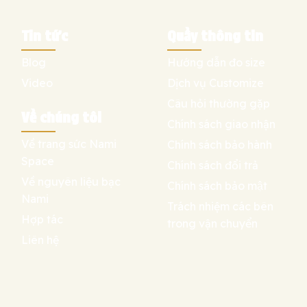
Tin tức
Quầy thông tin
Blog
Hướng dẫn đo size
Video
Dịch vụ Customize
Câu hỏi thường gặp
Về chúng tôi
Chính sách giao nhận
Về trang sức Nami
Chính sách bảo hành
Space
Chính sách đổi trả
Về nguyên liệu bạc
Chính sách bảo mật
Nami
Trách nhiệm các bên
Hợp tác
trong vận chuyển
Liên hệ