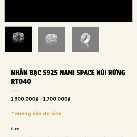
NHẪN BẠC S925 NAMI SPACE NÚI RỪNG
RT040
Khoảng
1.300.000
₫
–
1.700.000
₫
giá:
từ
1.300.000₫
*Hướng dẫn đo size
đến
1.700.000₫
Size