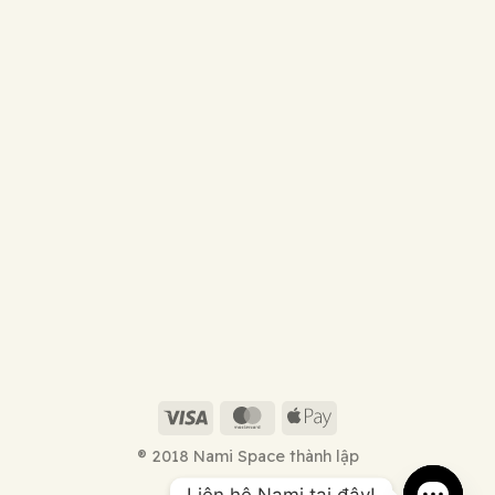
Visa
MasterCard
Apple
Pay
® 2018 Nami Space thành lập
Liên hệ Nami tại đây!