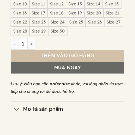
Size 10
Size 11
Size 12
Size 13
Size 14
Size 15
Size 16
Size 17
Size 18
Size 19
Size 20
Size 21
Size 22
Size 23
Size 24
Size 25
Size 26
Size 27
Size 28
Size 29
Size 30
Nhẫn bạc s925 Nami Space Núi rừng RT040 số lượng
THÊM VÀO GIỎ HÀNG
MUA NGAY
Lưu ý: Nếu bạn cần
order size
khác, vui lòng nhắn tin trực
tiếp cho chúng tôi để được hỗ trợ.
Mô tả sản phẩm