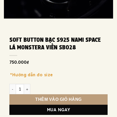
SOFT BUTTON BẠC S925 NAMI SPACE
LÁ MONSTERA VIỀN SB028
750.000
₫
*Hướng dẫn đo size
Soft Button bạc s925 Nami Space Lá Monstera Viền SB02
THÊM VÀO GIỎ HÀNG
MUA NGAY