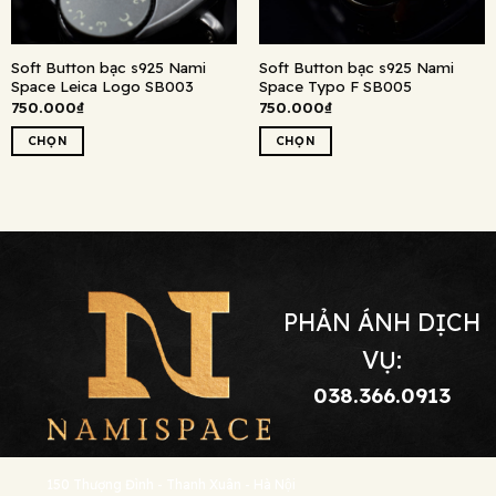
Soft Button bạc s925 Nami
Soft Button bạc s925 Nami
Space Leica Logo SB003
Space Typo F SB005
750.000
₫
750.000
₫
CHỌN
CHỌN
Sản
Sản
phẩm
phẩm
này
này
có
có
nhiều
nhiều
biến
biến
thể.
thể.
PHẢN ÁNH DỊCH
Các
Các
tùy
tùy
VỤ:
chọn
chọn
038.366.0913
có
có
thể
thể
được
được
chọn
chọn
150 Thượng Đình - Thanh Xuân - Hà Nội
trên
trên