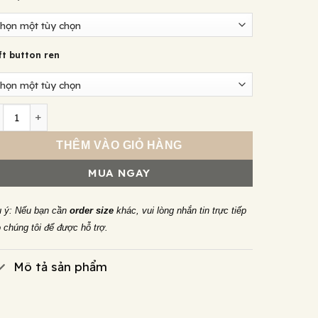
ft button ren
ft Button bạc s925 Nami Space Vân Đá SB032 số lượng
THÊM VÀO GIỎ HÀNG
MUA NGAY
 ý: Nếu bạn cần
order size
khác, vui lòng nhắn tin trực tiếp
 chúng tôi để được hỗ trợ.
Mô tả sản phẩm