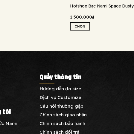
Hotshoe Bạc Nami Space Dust
1.500.000
₫
CHỌN
Sản
phẩm
này
có
nhiều
biến
thể.
Quầy thông tin
Các
tùy
Hướng dẫn đo size
chọn
Dịch vụ Customize
có
Câu hỏi thường gặp
thể
 tôi
được
Chính sách giao nhận
chọn
Chính sách bảo hành
sức Nami
trên
Chính sách đổi trả
trang