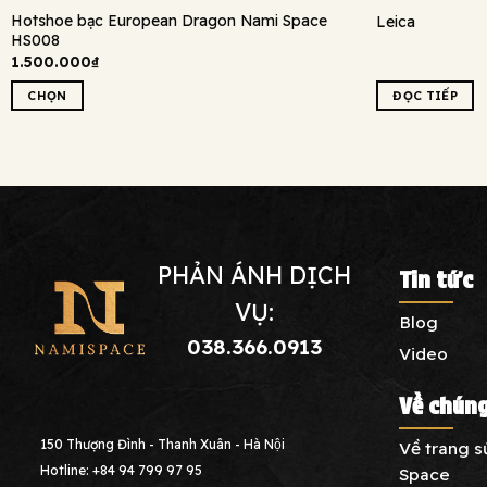
Hotshoe bạc European Dragon Nami Space
Leica
HS008
1.500.000
₫
CHỌN
ĐỌC TIẾP
Sản
phẩm
này
có
nhiều
biến
thể.
PHẢN ÁNH DỊCH
Tin tức
Các
VỤ:
tùy
Blog
chọn
038.366.0913
Video
có
thể
Về chúng
được
chọn
150 Thượng Đình - Thanh Xuân - Hà Nội
Về trang 
trên
Hotline: +84 94 799 97 95
Space
trang