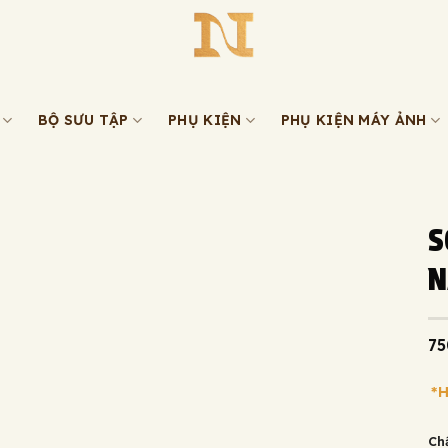
BỘ SƯU TẬP
PHỤ KIỆN
PHỤ KIỆN MÁY ẢNH
S
N
75
*
Chấ