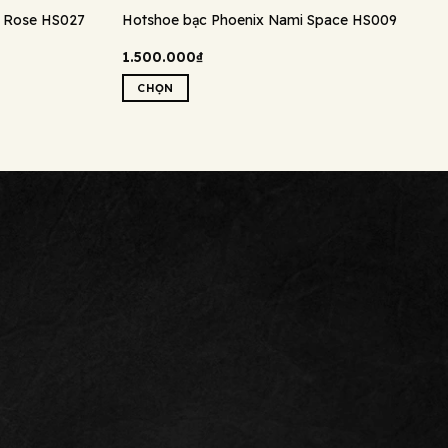
y Rose HS027
Hotshoe bạc Phoenix Nami Space HS009
1.500.000
₫
CHỌN
Sản
phẩm
này
có
nhiều
biến
thể.
Các
tùy
chọn
có
thể
được
chọn
trên
trang