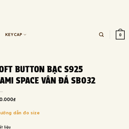
KEYCAP
0
OFT BUTTON BẠC S925
AMI SPACE VÂN ĐÁ SB032
0.000
₫
Hướng dẫn đo size
t liệu