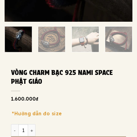
VÒNG CHARM BẠC 925 NAMI SPACE
PHẬT GIÁO
1.600.000
₫
*Hướng dẫn đo size
Vòng charm bạc 925 Nami Space Phật Giáo số lượng