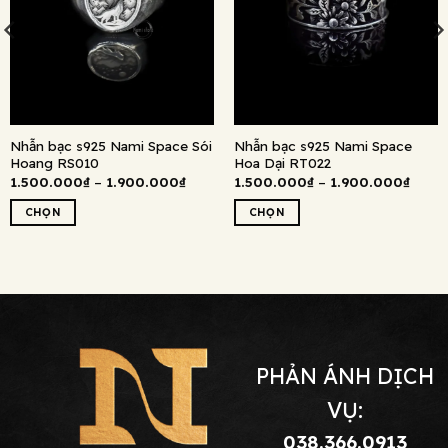
Nhẫn bạc s925 Nami Space Sói
Nhẫn bạc s925 Nami Space
Hoang RS010
Hoa Dại RT022
ng
Khoảng
Khoả
1.500.000
₫
–
1.900.000
₫
1.500.000
₫
–
1.900.000
₫
giá:
giá:
từ
từ
CHỌN
CHỌN
.000₫
1.500.000₫
1.500
đến
đến
Sản
Sản
.000₫
1.900.000₫
1.900
phẩm
phẩm
này
này
có
có
nhiều
nhiều
biến
biến
thể.
thể.
PHẢN ÁNH DỊCH
Các
Các
tùy
tùy
VỤ:
chọn
chọn
038.366.0913
có
có